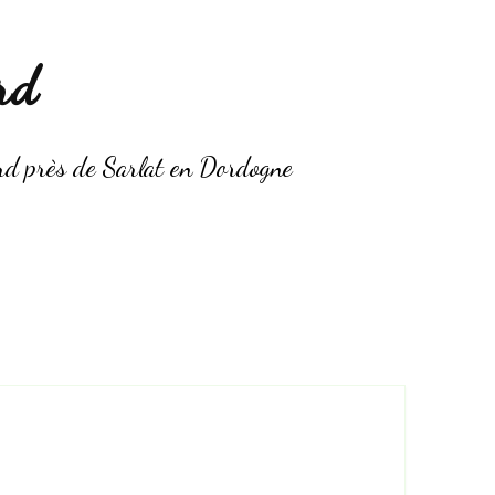
rd
ard près de Sarlat en Dordogne