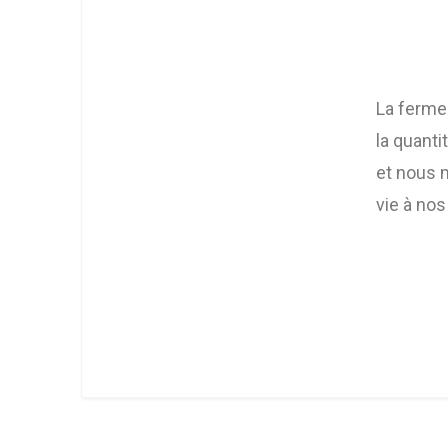
La ferme 
la quanti
et nous m
vie à nos